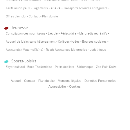
Formalités administratives
Location de salles
Centre socio-culturel
Tarifs municipaux
Logements
ACAPA
Transports scolaires et réguliers
Offres d’emploi
Contact
Plan du site
Jeunesse
Consultation des nourrissons
L’école
Périscolaire
Mercredis récréatifs
Accueil de loisirs sans hébergement
Collèges-lycées
Bourses scolaires
Assistant(s) Maternel(le)(s)
Relais Assistantes Maternelles
Ludothèque
Sports-Loisirs
Foyer culturel
Boxe Thaïlandaise
Petits écoliers
Bibliothèque
Zoo Pairi Daiza
Accueil
Contact
Plan du site
Mentions légales
Données Personnelles
Accessibilité
Cookies