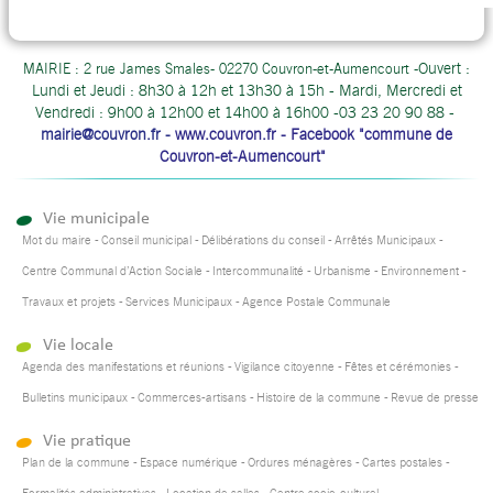
Ouvert :
MAIRIE : 2 rue James Smales- 02270 Couvron-et-Aumencourt -
Lundi et Jeudi : 8h30 à 12h et 13h30 à 15h - Mardi, Mercredi et
Vendredi : 9h00 à 12h00 et 14h00 à 16h00 -03 23 20 90 88 -
mairie@couvron.fr
-
www.couvron.fr - Facebook "commune de
Couvron-et-Aumencourt"
Vie municipale
Mot du maire
Conseil municipal
Délibérations du conseil
Arrêtés Municipaux
Centre Communal d’Action Sociale
Intercommunalité
Urbanisme
Environnement
Travaux et projets
Services Municipaux
Agence Postale Communale
Vie locale
Agenda des manifestations et réunions
Vigilance citoyenne
Fêtes et cérémonies
Bulletins municipaux
Commerces-artisans
Histoire de la commune
Revue de presse
Vie pratique
Plan de la commune
Espace numérique
Ordures ménagères
Cartes postales